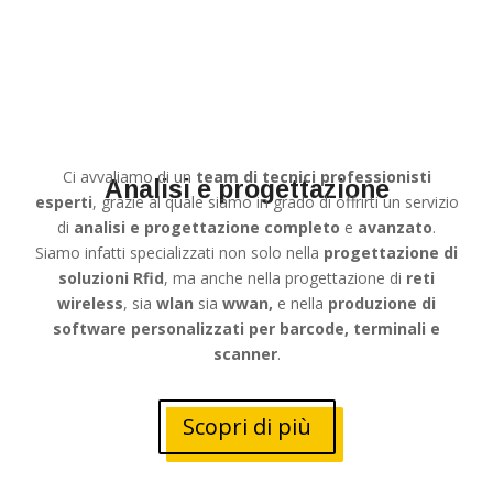
Ci avvaliamo di un
team di tecnici professionisti
Analisi e progettazione
esperti
, grazie al quale siamo in grado di offrirti un servizio
di
analisi e progettazione completo
e
avanzato
.
Siamo infatti specializzati non solo nella
progettazione di
soluzioni Rfid
, ma anche nella progettazione di
reti
wireless
, sia
wlan
sia
wwan,
e nella
produzione di
software personalizzati per barcode, terminali e
scanner
.
Scopri di più