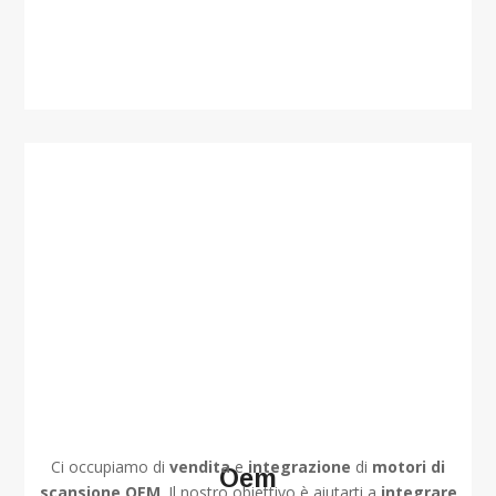
Ci occupiamo di
vendita
e
integrazione
di
motori di
Oem
scansione OEM
. Il nostro obiettivo è aiutarti a
integrare