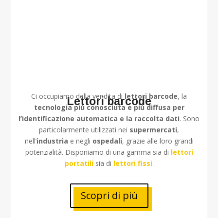
Ci occupiamo della vendita di
lettori barcode
, la
Lettori barcode
tecnologia più conosciuta e più diffusa per
l’identificazione automatica e la raccolta dati
. Sono
particolarmente utilizzati nei
supermercati
,
nell’
industria
e negli
ospedali
, grazie alle loro grandi
potenzialità. Disponiamo di una gamma sia di
lettori
portatili
sia di
lettori fissi
.
Scopri di più