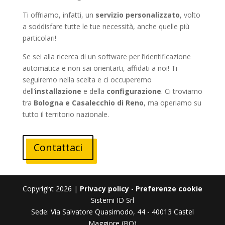
Ti offriamo, infatti, un
servizio personalizzato
, volto
a soddisfare tutte le tue necessità, anche quelle più
particolari!
Se sei alla ricerca di un software per l’identificazione
automatica e non sai orientarti, affidati a noi! Ti
seguiremo nella scelta e ci occuperemo
dell’
installazione
e della
configurazione
. Ci troviamo
tra
Bologna e Casalecchio di Reno
, ma operiamo su
tutto il territorio nazionale.
Contattaci
Copyright 2026 |
Privacy policy
-
Preferenze cookie
Sistemi ID Srl
Sede: Via Salvatore Quasimodo, 44 - 40013 Castel
Maggiore (BO)