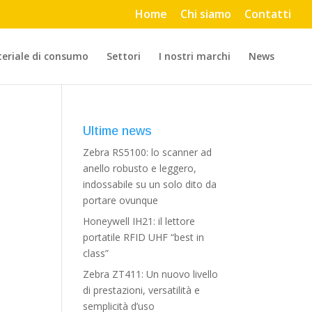
Home
Chi siamo
Contatti
eriale di consumo
Settori
I nostri marchi
News
Ultime news
Zebra RS5100: lo scanner ad
anello robusto e leggero,
indossabile su un solo dito da
portare ovunque
Honeywell IH21: il lettore
portatile RFID UHF “best in
class”
Zebra ZT411: Un nuovo livello
di prestazioni, versatilità e
semplicità d’uso