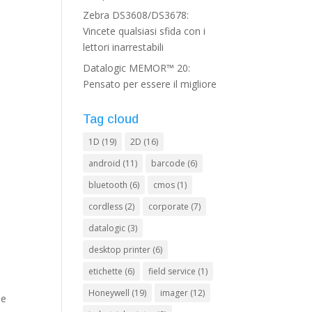
Zebra DS3608/DS3678:
Vincete qualsiasi sfida con i
lettori inarrestabili
Datalogic MEMOR™ 20:
Pensato per essere il migliore
Tag cloud
1D
(19)
2D
(16)
android
(11)
barcode
(6)
bluetooth
(6)
cmos
(1)
cordless
(2)
corporate
(7)
datalogic
(3)
desktop printer
(6)
etichette
(6)
field service
(1)
Honeywell
(19)
imager
(12)
 e