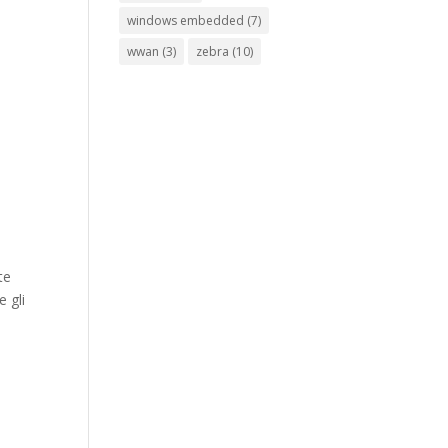
windows embedded
(7)
wwan
(3)
zebra
(10)
te
 gli