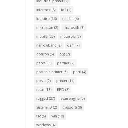
industrial printer
(9)
intermec
(8)
IoT
(1)
logistica
(16)
market
(4)
microscan
(2)
microsoft
(3)
mobile
(25)
motorola
(7)
narrowband
(2)
oem
(7)
opticon
(5)
otg
(2)
parcel
(5)
partner
(2)
portable printer
(5)
porti
(4)
posta
(2)
printer
(14)
retail
(13)
RFID
(8)
rugged
(27)
scan engine
(5)
Sistemi ID
(2)
trasporti
(8)
tsc
(6)
wifi
(10)
windows
(4)