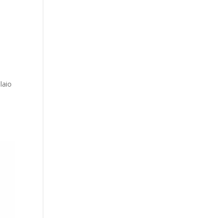
laio
à