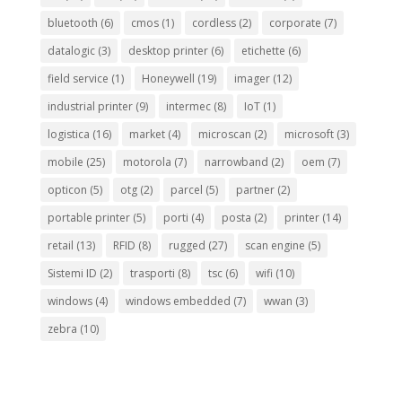
bluetooth
(6)
cmos
(1)
cordless
(2)
corporate
(7)
datalogic
(3)
desktop printer
(6)
etichette
(6)
field service
(1)
Honeywell
(19)
imager
(12)
industrial printer
(9)
intermec
(8)
IoT
(1)
logistica
(16)
market
(4)
microscan
(2)
microsoft
(3)
mobile
(25)
motorola
(7)
narrowband
(2)
oem
(7)
opticon
(5)
otg
(2)
parcel
(5)
partner
(2)
portable printer
(5)
porti
(4)
posta
(2)
printer
(14)
retail
(13)
RFID
(8)
rugged
(27)
scan engine
(5)
Sistemi ID
(2)
trasporti
(8)
tsc
(6)
wifi
(10)
windows
(4)
windows embedded
(7)
wwan
(3)
zebra
(10)