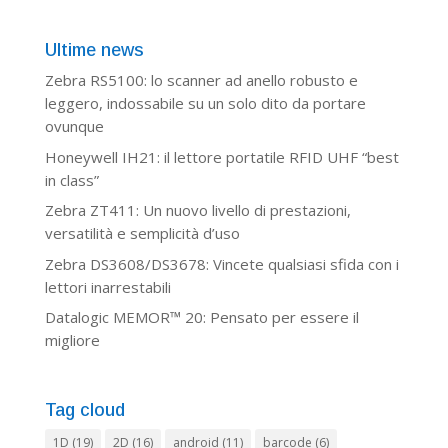
Ultime news
Zebra RS5100: lo scanner ad anello robusto e
leggero, indossabile su un solo dito da portare
ovunque
Honeywell IH21: il lettore portatile RFID UHF “best
in class”
Zebra ZT411: Un nuovo livello di prestazioni,
versatilità e semplicità d’uso
Zebra DS3608/DS3678: Vincete qualsiasi sfida con i
lettori inarrestabili
Datalogic MEMOR™ 20: Pensato per essere il
migliore
Tag cloud
1D
(19)
2D
(16)
android
(11)
barcode
(6)